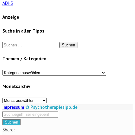
ADHS
Anzeige
Suche in allen Tipps
Suchen
nach:
Themen / Kategorien
Themen
/
Monatsarchiv
Kategorien
Monatsarchiv
Impressum
© Psychotherapietipp.de
Suchen
Share: