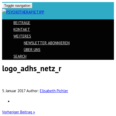
Toggle navigation
BEITRÄGE
KONTAKT
WEITERES
NEWSLETTER ABONNIEREN
ÜBER UNS
SEARCH
logo_adhs_netz_r
Skip
to
content
5. Januar 2017
Author:
Elisabeth Pichler
Vorheriger Beitrag »