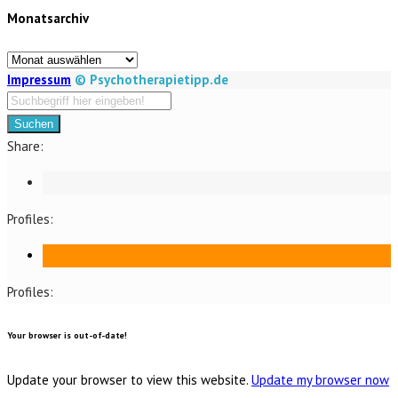
Monatsarchiv
Kategorien
Monatsarchiv
Impressum
© Psychotherapietipp.de
Suchen
Share:
Profiles:
Profiles:
Your browser is out-of-date!
Update your browser to view this website.
Update my browser now