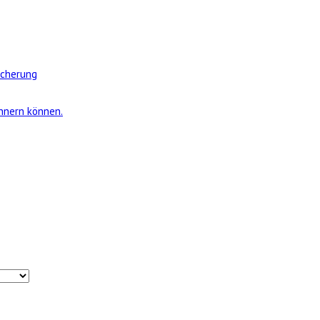
icherung
innern können.