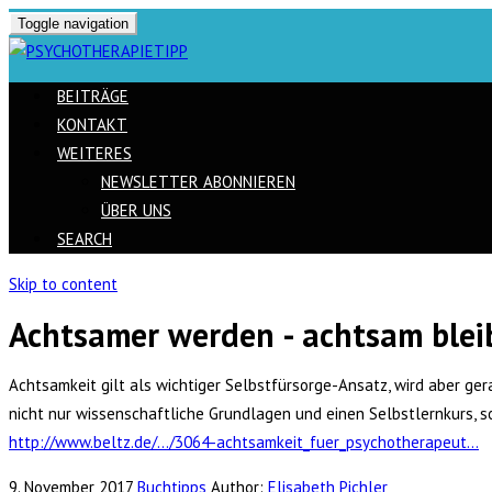
Toggle navigation
BEITRÄGE
KONTAKT
WEITERES
NEWSLETTER ABONNIEREN
ÜBER UNS
SEARCH
Skip to content
Achtsamer werden - achtsam blei
Achtsamkeit gilt als wichtiger Selbstfürsorge-Ansatz, wird aber g
nicht nur wissenschaftliche Grundlagen und einen Selbstlernkurs, 
http://www.beltz.de/…/3064-achtsamkeit_fuer_psychotherapeut…
9. November 2017
Buchtipps
Author:
Elisabeth Pichler