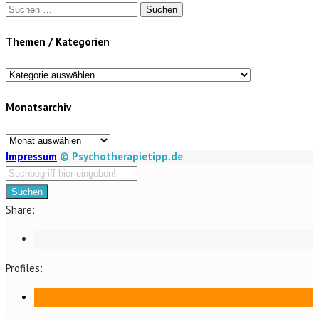
Suchen
nach:
Themen / Kategorien
Themen
/
Monatsarchiv
Kategorien
Monatsarchiv
Impressum
© Psychotherapietipp.de
Suchen
Share:
Profiles: