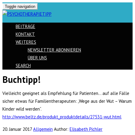
Toggle navigation
BEITRÄGE
KONTAKT
WEITERES
NEWSLETTER ABONNIEREN
ÜBER UNS
SEARCH
Buchtipp!
Skip
to
Vielleicht geeignet als Empfehlung für Patienten… auf alle Fälle
content
sicher etwas für Familientherapeuten: „Wege aus der Wut – Warum
Kinder wild werden“.
http://www.beltz.de/produkt_produktdetails/27531-wut.html
20. Januar 2017
Allgemein
Author:
Elisabeth Pichler