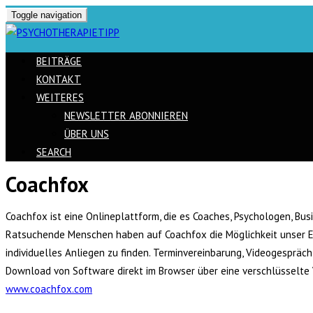
Toggle navigation
BEITRÄGE
KONTAKT
WEITERES
NEWSLETTER ABONNIEREN
ÜBER UNS
SEARCH
Coachfox
Skip
to
Coachfox ist eine Onlineplattform, die es Coaches, Psychologen, B
content
Ratsuchende Menschen haben auf Coachfox die Möglichkeit unser Exp
individuelles Anliegen zu finden. Terminvereinbarung, Videogespr
Download von Software direkt im Browser über eine verschlüsselte 
www.coachfox.com