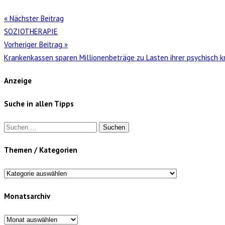
« Nächster Beitrag
SOZIOTHERAPIE
Vorheriger Beitrag »
Krankenkassen sparen Millionenbeträge zu Lasten ihrer psychisch k
Anzeige
Suche in allen Tipps
Suchen
nach:
Themen / Kategorien
Themen
/
Monatsarchiv
Kategorien
Monatsarchiv