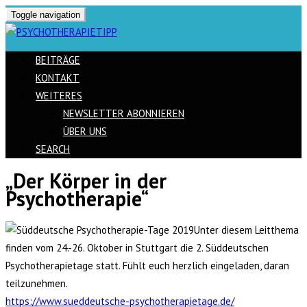
Toggle navigation
BEITRÄGE
KONTAKT
WEITERES
NEWSLETTER ABONNIEREN
ÜBER UNS
SEARCH
„Der Körper in der
Skip
Psychotherapie“
to
content
Unter diesem Leitthema
finden vom 24.-26. Oktober in Stuttgart die 2. Süddeutschen
Psychotherapietage statt. Fühlt euch herzlich eingeladen, daran
teilzunehmen.
https://www.sueddeutsche-psychotherapietage.de/