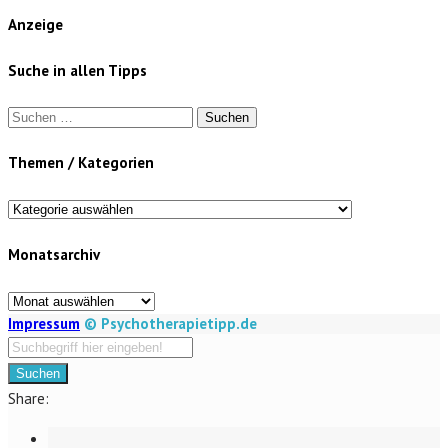
Anzeige
Suche in allen Tipps
Suchen
nach:
Themen / Kategorien
Themen
/
Monatsarchiv
Kategorien
Monatsarchiv
Impressum
© Psychotherapietipp.de
Suchen
Share: