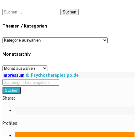
Suchen
nach:
Themen / Kategorien
Themen
/
Monatsarchiv
Kategorien
Monatsarchiv
Impressum
© Psychotherapietipp.de
Suchen
Share:
Profiles: