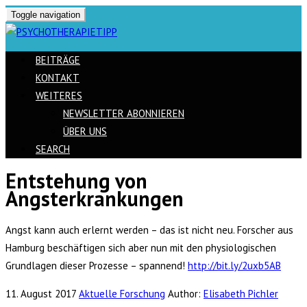
Toggle navigation
BEITRÄGE
KONTAKT
WEITERES
NEWSLETTER ABONNIEREN
ÜBER UNS
SEARCH
Entstehung von
Skip
Angsterkrankungen
to
content
Angst kann auch erlernt werden – das ist nicht neu. Forscher aus
Hamburg beschäftigen sich aber nun mit den physiologischen
Grundlagen dieser Prozesse – spannend!
http://bit.ly/2uxb5AB
11. August 2017
Aktuelle Forschung
Author:
Elisabeth Pichler