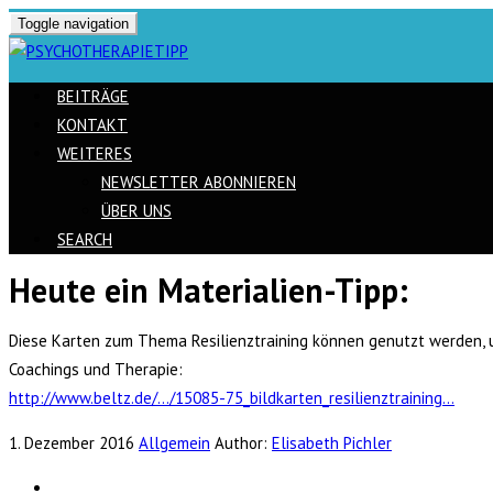
Toggle navigation
BEITRÄGE
KONTAKT
WEITERES
NEWSLETTER ABONNIEREN
ÜBER UNS
SEARCH
Heute ein Materialien-Tipp:
Skip
to
Diese Karten zum Thema Resilienztraining können genutzt werden, u
content
Coachings und Therapie:
http://www.beltz.de/…/15085-75_bildkarten_resilienztraining…
1. Dezember 2016
Allgemein
Author:
Elisabeth Pichler