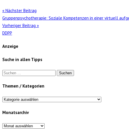
« Nächster Beitrag
Gruppenpsychotherapie: Soziale Kompetenzen in einer virtuell auf
Vorheriger Beitrag »
DDPP
Anzeige
Suche in allen Tipps
Suchen
nach:
Themen / Kategorien
Themen
/
Monatsarchiv
Kategorien
Monatsarchiv