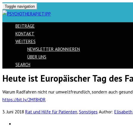
Toggle navigation
BEITRÄGE
KONTAKT
WEITERES
NEWSLETTER ABONNIEREN
ÜBER UNS
SEARCH
Heute ist Europäischer Tag des F
Skip
to
Warum Radfahren nicht nur umweltfreundlich, sondern auch gesund is
content
https://bit.ly/2Mf8HDR
3. Juni 2018
Rat und Hilfe für Patienten
,
Sonstiges
Author:
Elisabeth