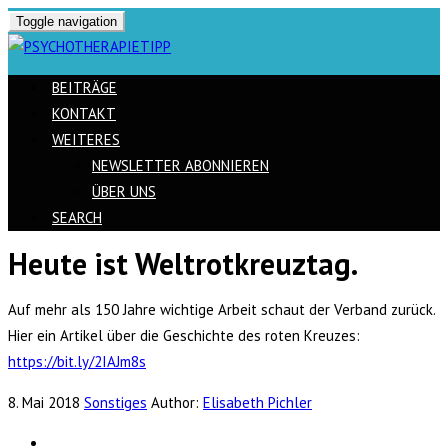
Toggle navigation
BEITRÄGE
KONTAKT
WEITERES
NEWSLETTER ABONNIEREN
ÜBER UNS
SEARCH
Heute ist Weltrotkreuztag.
Skip
to
Auf mehr als 150 Jahre wichtige Arbeit schaut der Verband zurück.
content
Hier ein Artikel über die Geschichte des roten Kreuzes:
https://bit.ly/2IAJm8s
8. Mai 2018
Sonstiges
Author:
Elisabeth Pichler