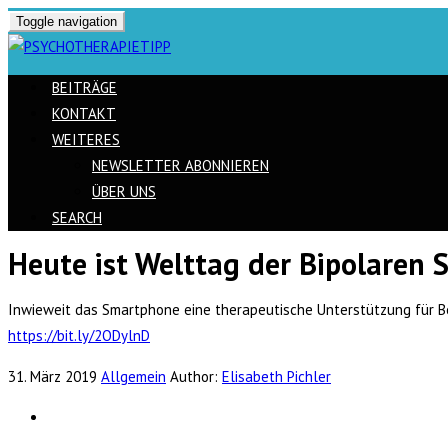
Toggle navigation
BEITRÄGE
KONTAKT
WEITERES
NEWSLETTER ABONNIEREN
ÜBER UNS
SEARCH
Heute ist Welttag der Bipolaren 
Skip
to
Inwieweit das Smartphone eine therapeutische Unterstützung für Bet
content
https://bit.ly/2ODylnD
31. März 2019
Allgemein
Author:
Elisabeth Pichler