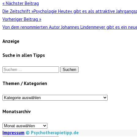
« Nächster Beitrag
Die Zeitschrift »Psychologie Heute« gibt es als attraktive Jahrgan
Vorheriger Beitrag »
Von dem renommierten Autor Johannes Lindenmeyer gibt es ein neue
Anzeige
Suche in allen Tipps
Suchen
nach:
Themen / Kategorien
Themen
/
Monatsarchiv
Kategorien
Monatsarchiv
Impressum
© Psychotherapietipp.de