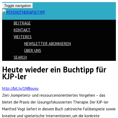
Toggle navigation
BEITRÄGE
KONTAKT
WEITERES
NEWSLETTER ABONNIEREN
ÜBER UNS
SEARCH
Heute wieder ein Buchtipp für
Skip
KJP-ler
to
content
http://bit.ly/1WBouyu
Ziel-, kompetenz- und ressourcenorientiertes Vorgehen – das
bietet die Praxis der lösungsfokussierten Therapie. Der KJP-ler
Manfred Vogt liefert in diesem Buch zahlreiche Fallbeispiele sowie
kreative und spielerische Interventionen, um die konkrete