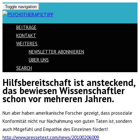
Toggle navigation
BEITRÄGE
KONTAKT
WEITERES
NEWSLETTER ABONNIEREN
ÜBER UNS
SEARCH
Hilfsbereitschaft ist ansteckend,
Skip
das bewiesen Wissenschaftler
to
schon vor mehreren Jahren.
content
Nun aber haben amerikanische Forscher gezeigt, dass prosoziale
Konformität nicht nur Nachahmung von guten Taten ist, sondern
auch Mitgefühl und Empathie des Einzelnen fördert!
http://www.pressetext.com/news/20100206009