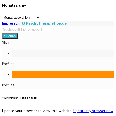
Monatsarchiv
Kategorien
Monatsarchiv
Impressum
© Psychotherapietipp.de
Suchen
Share:
Profiles:
Profiles:
Your browser is out-of-date!
Update your browser to view this website.
Update my browser now