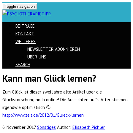
Toggle navigation
BEITRÄGE
KONTAKT
WEITERES
NEWSLETTER ABONNIEREN
ÜBER UNS
SEARCH
Kann man Glück lernen?
Skip
to
Zum Glück ist dieser zwei Jahre alte Artikel über die
content
Glücksforschung noch online! Die Aussichten auf´s Alter stimmen
irgendwie optimistisch 😉
http://www.zeit.de/2012/01/Glueck-lernen
6. November 2017
Sonstiges
Author:
Elisabeth Pichler