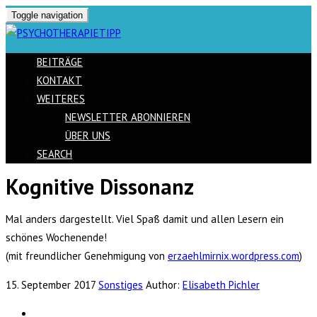
Toggle navigation
BEITRÄGE
KONTAKT
WEITERES
NEWSLETTER ABONNIEREN
ÜBER UNS
SEARCH
Kognitive Dissonanz
Skip
to
Mal anders dargestellt. Viel Spaß damit und allen Lesern ein
content
schönes Wochenende!
(mit freundlicher Genehmigung von
erzaehlmirnix.wordpress.com
)
15. September 2017
Sonstiges
Author:
Elisabeth Pichler