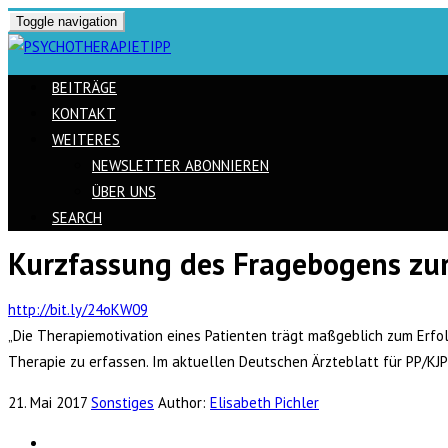
Toggle navigation
BEITRÄGE
KONTAKT
WEITERES
NEWSLETTER ABONNIEREN
ÜBER UNS
SEARCH
Kurzfassung des Fragebogens zu
Skip
to
http://bit.ly/24oKW09
content
„Die Therapiemotivation eines Patienten trägt maßgeblich zum Erfolg
Therapie zu erfassen. Im aktuellen Deutschen Ärzteblatt für PP/KJP
21. Mai 2017
Sonstiges
Author:
Elisabeth Pichler