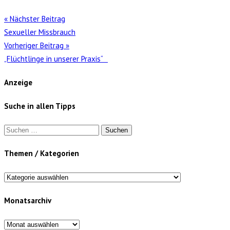
« Nächster Beitrag
Sexueller Missbrauch
Vorheriger Beitrag »
„Flüchtlinge in unserer Praxis“
Anzeige
Suche in allen Tipps
Suchen
nach:
Themen / Kategorien
Themen
/
Monatsarchiv
Kategorien
Monatsarchiv