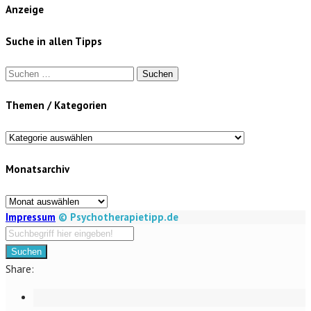
Anzeige
Suche in allen Tipps
Suchen
nach:
Themen / Kategorien
Themen
/
Monatsarchiv
Kategorien
Monatsarchiv
Impressum
© Psychotherapietipp.de
Suchen
Share: