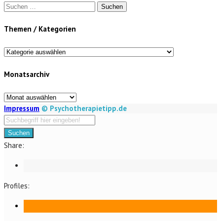
Suchen
nach:
Themen / Kategorien
Themen
/
Monatsarchiv
Kategorien
Monatsarchiv
Impressum
© Psychotherapietipp.de
Suchen
Share:
Profiles: