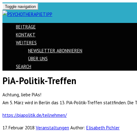
Toggle navigation
BEITRÄGE
KONTAKT
WEITERES
NEWSLETTER ABONNIEREN
ÜBER UNS
SEARCH
PiA-Politik-Treffen
Skip
to
Achtung, liebe PiAs!
content
Am 5. März wird in Berlin das 13. PiA-Politik-Treffen stattfinden. Die 
https://piapolitik.de/teilnehmen/
17. Februar 2018
Veranstaltungen
Author:
Elisabeth Pichler