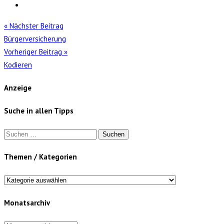
« Nächster Beitrag
Bürgerversicherung
Vorheriger Beitrag »
Kodieren
Anzeige
Suche in allen Tipps
Suchen
nach:
Themen / Kategorien
Themen
/
Monatsarchiv
Kategorien