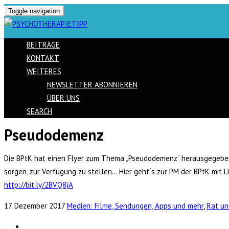
Toggle navigation
BEITRÄGE
KONTAKT
WEITERES
NEWSLETTER ABONNIEREN
ÜBER UNS
SEARCH
Pseudodemenz
Skip
to
Die BPtK hat einen Flyer zum Thema „Pseudodemenz“ herausgegeben. 
content
sorgen, zur Verfügung zu stellen… Hier geht´s zur PM der BPtK mit L
http://bit.ly/2BVQ8jA
17. Dezember 2017
Medien: Filme, Sendungen, Apps und mehr
,
Rat un