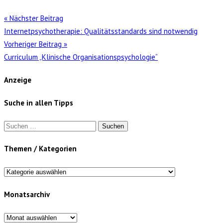
« Nächster Beitrag
Internetpsychotherapie: Qualitätsstandards sind notwendig
Vorheriger Beitrag »
Curriculum „Klinische Organisationspsychologie“
Anzeige
Suche in allen Tipps
Suchen
nach:
Themen / Kategorien
Themen
/
Monatsarchiv
Kategorien
Monatsarchiv