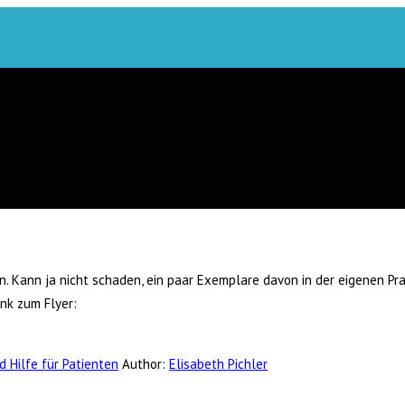
Kann ja nicht schaden, ein paar Exemplare davon in der eigenen Prax
ink zum Flyer:
d Hilfe für Patienten
Author:
Elisabeth Pichler