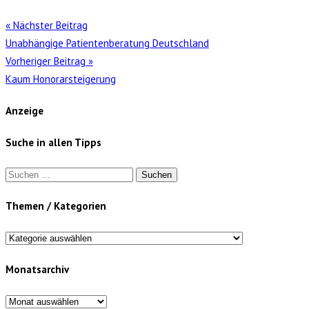
« Nächster Beitrag
Unabhängige Patientenberatung Deutschland
Vorheriger Beitrag »
Kaum Honorarsteigerung
Anzeige
Suche in allen Tipps
Suchen
nach:
Themen / Kategorien
Themen
/
Monatsarchiv
Kategorien
Monatsarchiv