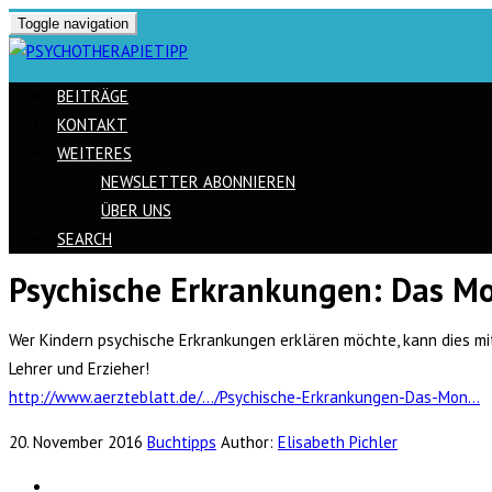
Toggle navigation
BEITRÄGE
KONTAKT
WEITERES
NEWSLETTER ABONNIEREN
ÜBER UNS
SEARCH
Psychische Erkrankungen: Das Mon
Skip
to
Wer Kindern psychische Erkrankungen erklären möchte, kann dies mithil
content
Lehrer und Erzieher!
http://www.aerzteblatt.de/…/Psychische-Erkrankungen-Das-Mon…
20. November 2016
Buchtipps
Author:
Elisabeth Pichler