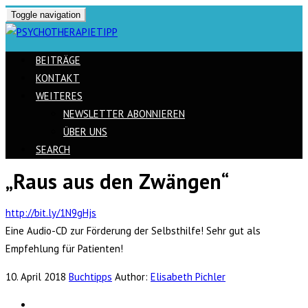
Toggle navigation
BEITRÄGE
KONTAKT
WEITERES
NEWSLETTER ABONNIEREN
ÜBER UNS
SEARCH
„Raus aus den Zwängen“
Skip
to
http://bit.ly/1N9gHjs
content
Eine Audio-CD zur Förderung der Selbsthilfe! Sehr gut als
Empfehlung für Patienten!
10. April 2018
Buchtipps
Author:
Elisabeth Pichler