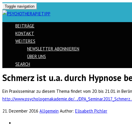
Toggle navigation
BEITRÄGE
KONTAKT
WEITERES
NEWSLETTER ABONNIEREN
ÜBER UNS
SEARCH
Schmerz ist u.a. durch Hypnose b
Skip
to
Ein Praxisseminar zu diesem Thema findet vom 20. bis 21.01. in Berlin
content
http://www.psychologenakademie.de/…/DPA_Seminar2017_Schmerz
21. Dezember 2016
Allgemein
Author:
Elisabeth Pichler