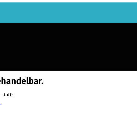
ehandelbar.
 statt:
…