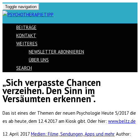
Toggle navigation
BEITRÄGE
KONTAKT
WEITERES
NEWSLETTER ABONNIEREN
ÜBER UNS
SEARCH
„Sich verpasste Chancen
Skip
verzeihen. Den Sinn im
to
Versäumten erkennen“.
content
Das ist eines der Themen der neuen Psychologie Heute 5/2017 die
es ab heute, dem 12.4.2017 am Kiosk gibt. Oder hier:
www.beltz.de
12. April 2017
Medien: Filme, Sendungen, Apps und mehr
Author: