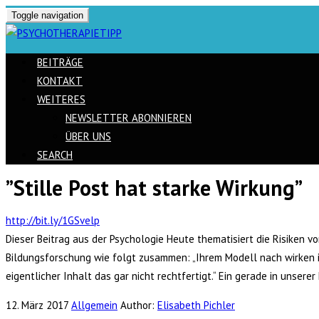
Toggle navigation
BEITRÄGE
KONTAKT
WEITERES
NEWSLETTER ABONNIEREN
ÜBER UNS
SEARCH
”Stille Post hat starke Wirkung”
Skip
to
http://bit.ly/1GSvelp
content
Dieser Beitrag aus der Psychologie Heute thematisiert die Risiken 
Bildungsforschung wie folgt zusammen: „Ihrem Modell nach wirken 
eigentlicher Inhalt das gar nicht rechtfertigt.“ Ein gerade in unser
12. März 2017
Allgemein
Author:
Elisabeth Pichler