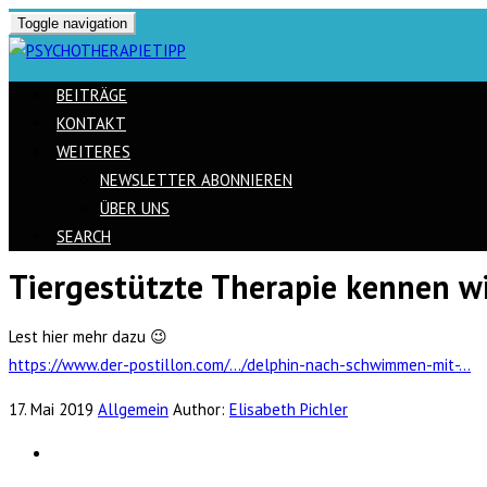
Toggle navigation
BEITRÄGE
KONTAKT
WEITERES
NEWSLETTER ABONNIEREN
ÜBER UNS
SEARCH
Tiergestützte Therapie kennen wi
Skip
to
Lest hier mehr dazu 😉
content
https://www.der-postillon.com/…/delphin-nach-schwimmen-mit-…
17. Mai 2019
Allgemein
Author:
Elisabeth Pichler