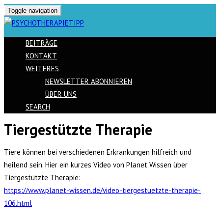
Toggle navigation
BEITRÄGE
KONTAKT
WEITERES
NEWSLETTER ABONNIEREN
ÜBER UNS
SEARCH
Tiergestützte Therapie
Skip
to
Tiere können bei verschiedenen Erkrankungen hilfreich und
content
heilend sein. Hier ein kurzes Video von Planet Wissen über
Tiergestützte Therapie:
https://www.planet-wissen.de/video-tiergestuetzte-therapie-
106.html