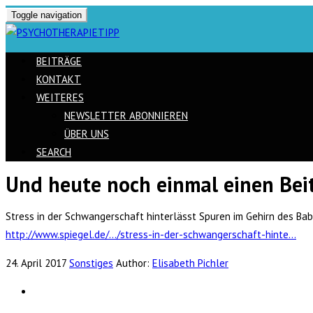
Toggle navigation
BEITRÄGE
KONTAKT
WEITERES
NEWSLETTER ABONNIEREN
ÜBER UNS
SEARCH
Und heute noch einmal einen B
Skip
to
Stress in der Schwangerschaft hinterlässt Spuren im Gehirn des Bab
content
http://www.spiegel.de/…/stress-in-der-schwangerschaft-hinte…
24. April 2017
Sonstiges
Author:
Elisabeth Pichler