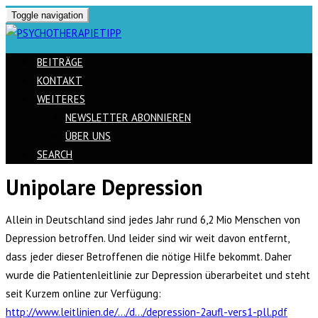
Toggle navigation
BEITRÄGE
KONTAKT
WEITERES
NEWSLETTER ABONNIEREN
ÜBER UNS
SEARCH
Unipolare Depression
Skip
to
Allein in Deutschland sind jedes Jahr rund 6,2 Mio Menschen von
content
Depression betroffen. Und leider sind wir weit davon entfernt,
dass jeder dieser Betroffenen die nötige Hilfe bekommt. Daher
wurde die Patientenleitlinie zur Depression überarbeitet und steht
seit Kurzem online zur Verfügung:
http://www.leitlinien.de/…/d…/depression-2aufl-vers1-pll.pdf