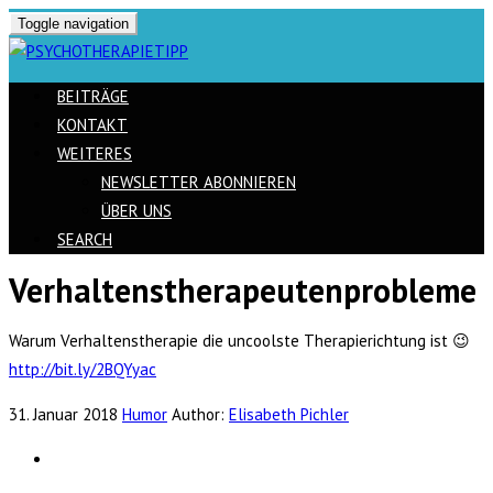
Toggle navigation
BEITRÄGE
KONTAKT
WEITERES
NEWSLETTER ABONNIEREN
ÜBER UNS
SEARCH
Verhaltenstherapeutenprobleme
Skip
to
Warum Verhaltenstherapie die uncoolste Therapierichtung ist 😉
content
http://bit.ly/2BQYyac
31. Januar 2018
Humor
Author:
Elisabeth Pichler