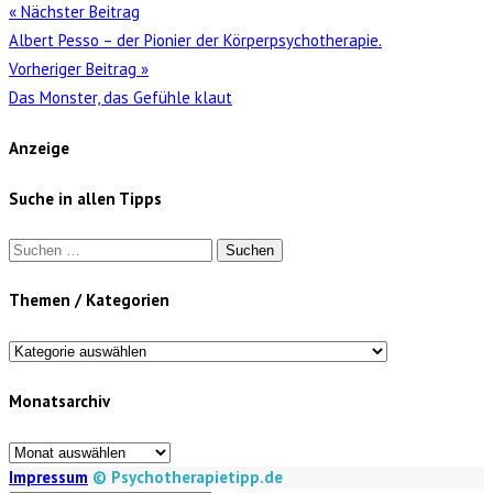
« Nächster Beitrag
Albert Pesso – der Pionier der Körperpsychotherapie.
Vorheriger Beitrag »
Das Monster, das Gefühle klaut
Anzeige
Suche in allen Tipps
Suchen
nach:
Themen / Kategorien
Themen
/
Monatsarchiv
Kategorien
Monatsarchiv
Impressum
© Psychotherapietipp.de