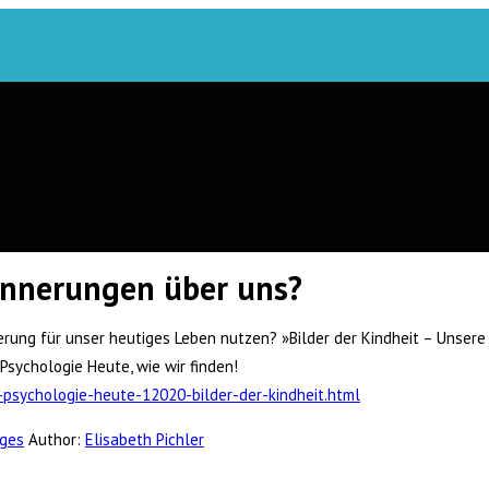
innerungen über uns?
rung für unser heutiges Leben nutzen? »Bilder der Kindheit – Unsere 
sychologie Heute, wie wir finden!
psychologie-heute-12020-bilder-der-kindheit.html
iges
Author:
Elisabeth Pichler