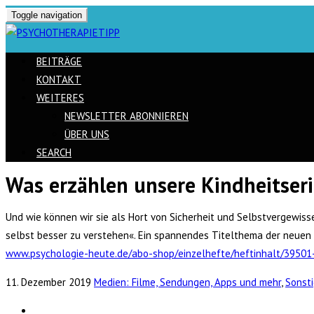
Toggle navigation
BEITRÄGE
KONTAKT
WEITERES
NEWSLETTER ABONNIEREN
ÜBER UNS
SEARCH
Was erzählen unsere Kindheitser
Skip
to
Und wie können wir sie als Hort von Sicherheit und Selbstvergewisse
content
selbst besser zu verstehen«. Ein spannendes Titelthema der neuen P
www.psychologie-heute.de/abo-shop/einzelhefte/heftinhalt/39501-
11. Dezember 2019
Medien: Filme, Sendungen, Apps und mehr
,
Sonst