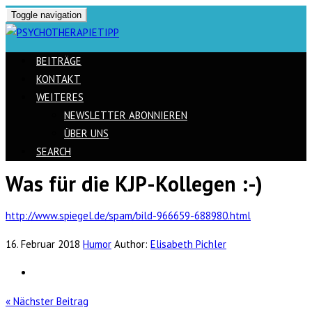
Toggle navigation
BEITRÄGE
KONTAKT
WEITERES
NEWSLETTER ABONNIEREN
ÜBER UNS
SEARCH
Was für die KJP-Kollegen :-)
Skip
to
http://www.spiegel.de/spam/bild-966659-688980.html
content
16. Februar 2018
Humor
Author:
Elisabeth Pichler
« Nächster Beitrag