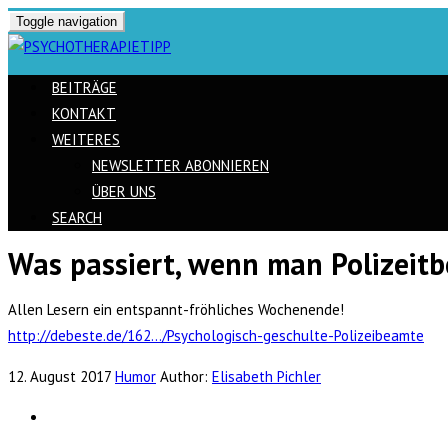
Toggle navigation
BEITRÄGE
KONTAKT
WEITERES
NEWSLETTER ABONNIEREN
ÜBER UNS
SEARCH
Was passiert, wenn man Polizeitb
Skip
to
Allen Lesern ein entspannt-fröhliches Wochenende!
content
http://debeste.de/162…/Psychologisch-geschulte-Polizeibeamte
12. August 2017
Humor
Author:
Elisabeth Pichler