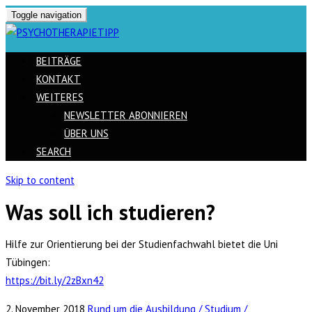
Toggle navigation
BEITRÄGE
KONTAKT
WEITERES
NEWSLETTER ABONNIEREN
ÜBER UNS
SEARCH
Skip to content
Was soll ich studieren?
Hilfe zur Orientierung bei der Studienfachwahl bietet die Uni
Tübingen:
https://bit.ly/2zBxn42
2. November 2018
Rund um die Ausbildung / Studium /