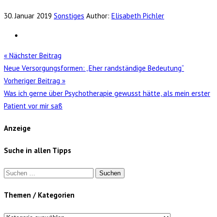
30. Januar 2019
Sonstiges
Author:
Elisabeth Pichler
« Nächster Beitrag
Neue Versorgungsformen: „Eher randständige Bedeutung“
Vorheriger Beitrag »
Was ich gerne über Psychotherapie gewusst hätte, als mein erster
Patient vor mir saß
Anzeige
Suche in allen Tipps
Suchen
nach:
Themen / Kategorien
Themen