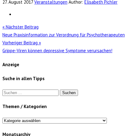
27. August 2017
Veranstaltungen
Author:
Elisabeth Pichler
« Nächster Beitrag
Neue Praxisinformation zur Verordnung für Psychotherapeuten
Vorheriger Beitrag »
Grippe-Viren können depressive Symptome verursachen!
Anzeige
Suche in allen Tipps
Suchen
nach:
Themen / Kategorien
Themen
/
Monatsarchiv
Kategorien