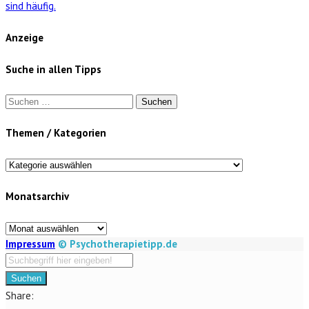
sind häufig.
Anzeige
Suche in allen Tipps
Suchen
nach:
Themen / Kategorien
Themen
/
Monatsarchiv
Kategorien
Monatsarchiv
Impressum
© Psychotherapietipp.de
Suchen
Share: