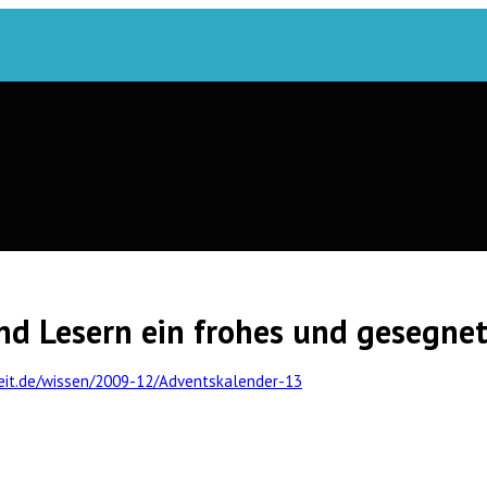
nd Lesern ein frohes und gesegnet
eit.de/wissen/2009-12/Adventskalender-13