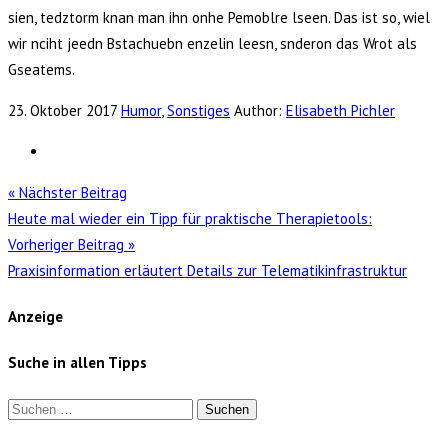
sien, tedztorm knan man ihn onhe Pemoblre lseen. Das ist so, wiel
wir nciht jeedn Bstachuebn enzelin leesn, snderon das Wrot als
Gseatems.
23. Oktober 2017
Humor
,
Sonstiges
Author:
Elisabeth Pichler
« Nächster Beitrag
Heute mal wieder ein Tipp für praktische Therapietools:
Vorheriger Beitrag »
Praxisinformation erläutert Details zur Telematikinfrastruktur
Anzeige
Suche in allen Tipps
Suchen
nach: