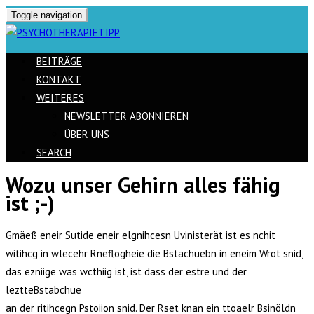
Toggle navigation
BEITRÄGE
KONTAKT
WEITERES
NEWSLETTER ABONNIEREN
ÜBER UNS
SEARCH
Wozu unser Gehirn alles fähig
Skip
ist ;-)
to
content
Gmäeß eneir Sutide eneir elgnihcesn Uvinisterät ist es nchit
witihcg in wlecehr Rneflogheie die Bstachuebn in eneim Wrot snid,
das ezniige was wcthiig ist, ist dass der estre und der
leztteBstabchue
an der ritihcegn Pstoiion snid. Der Rset knan ein ttoaelr Bsinöldn