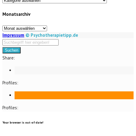
/
Monatsarchiv
Kategorien
Monatsarchiv
Impressum
© Psychotherapietipp.de
Suchen
Share:
Profiles:
Profiles:
Your browser is out-of-date!