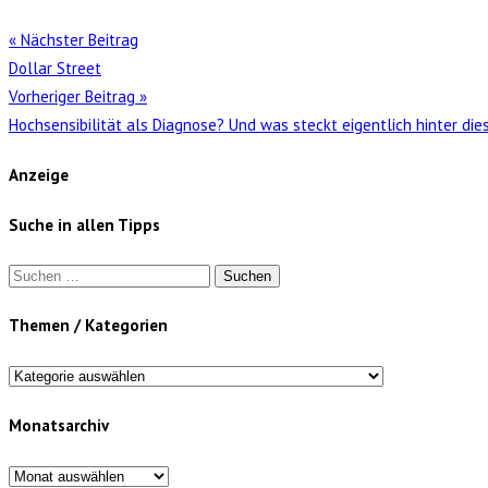
« Nächster Beitrag
Dollar Street
Vorheriger Beitrag »
Hochsensibilität als Diagnose? Und was steckt eigentlich hinter die
Anzeige
Suche in allen Tipps
Suchen
nach:
Themen / Kategorien
Themen
/
Monatsarchiv
Kategorien
Monatsarchiv