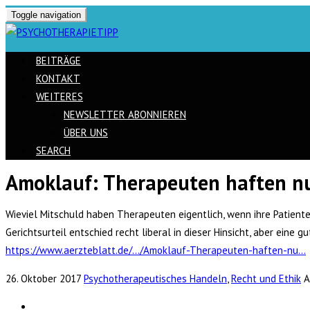
Toggle navigation
BEITRÄGE
KONTAKT
WEITERES
NEWSLETTER ABONNIEREN
ÜBER UNS
SEARCH
Amoklauf: Therapeuten haften nur
Skip
to
Wieviel Mitschuld haben Therapeuten eigentlich, wenn ihre Patient
content
Gerichtsurteil entschied recht liberal in dieser Hinsicht, aber ein
https://www.aerzteblatt.de/…/Amoklauf-Therapeuten-haften-nu…
26. Oktober 2017
Psychotherapeutisches Handeln
,
Recht und Ethik
A