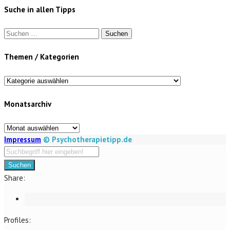
Suche in allen Tipps
Suchen
nach:
Themen / Kategorien
Themen
/
Monatsarchiv
Kategorien
Monatsarchiv
Impressum
© Psychotherapietipp.de
Suchen
Share:
Profiles: