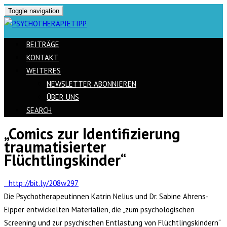
Toggle navigation
BEITRÄGE
KONTAKT
WEITERES
NEWSLETTER ABONNIEREN
ÜBER UNS
SEARCH
„Comics zur Identifizierung
Skip
traumatisierter
to
Flüchtlingskinder“
content
http://bit.ly/208w297
Die Psychotherapeutinnen Katrin Nelius und Dr. Sabine Ahrens-
Eipper entwickelten Materialien, die „zum psychologischen
Screening und zur psychischen Entlastung von Flüchtlingskindern“