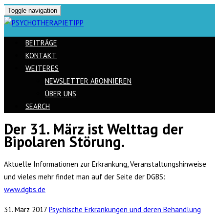
Toggle navigation
BEITRÄGE
KONTAKT
WEITERES
NEWSLETTER ABONNIEREN
ÜBER UNS
SEARCH
Der 31. März ist Welttag der
Skip
Bipolaren Störung.
to
content
Aktuelle Informationen zur Erkrankung, Veranstaltungshinweise
und vieles mehr findet man auf der Seite der DGBS:
www.dgbs.de
31. März 2017
Psychische Erkrankungen und deren Behandlung