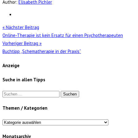
Author:
Elisabeth Pichler
« Nächster Beitrag
Online-Therapie ist kein Ersatz für einen Psychotherapeuten
Vorheriger Beitrag »
Buchtipp „Schematherapie in der Praxis“
Anzeige
Suche in allen Tipps
Suchen
nach:
Themen / Kategorien
Themen
/
Monatsarchiv
Kategorien