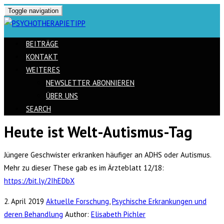
Toggle navigation
BEITRÄGE
KONTAKT
WEITERES
NEWSLETTER ABONNIEREN
ÜBER UNS
SEARCH
Heute ist Welt-Autismus-Tag
Skip
to
Jüngere Geschwister erkranken häufiger an ADHS oder Autismus.
content
Mehr zu dieser These gab es im Ärzteblatt 12/18:
https://bit.ly/2IhEDbX
2. April 2019
Aktuelle Forschung
,
Psychische Erkrankungen und
deren Behandlung
Author:
Elisabeth Pichler