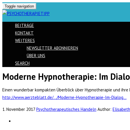
Toggle navigation
BEITRÄGE
KONTAKT
WEITERES
NEWSLETTER ABONNIEREN
ÜBER UNS
SEARCH
Moderne Hypnotherapie: Im Dial
Skip
to
Einen wunderbar kompakten Überblick über Hypnotherapie und ihre E
content
http://www.aerzteblatt.de/…/Moderne-Hypnotherapie-Im-Dialog…
1. November 2017
Psychotherapeutisches Handeln
Author:
Elisabeth